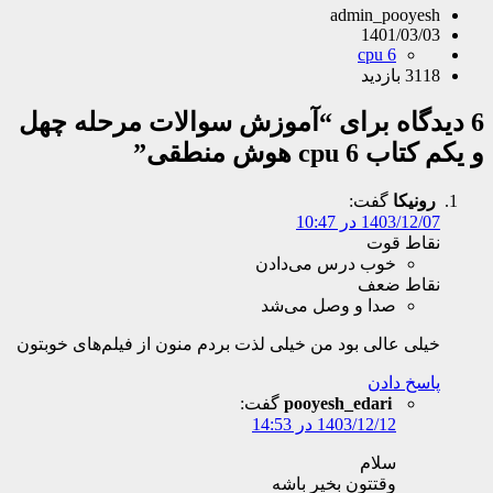
admin_pooyesh
1401/03/03
cpu 6
3118 بازدید
6 دیدگاه برای “آموزش سوالات مرحله چهل
و یکم کتاب cpu 6 هوش منطقی”
رونیکا
گفت:
1403/12/07 در 10:47
نقاط قوت
خوب درس می‌دادن
نقاط ضعف
صدا و وصل می‌شد
خیلی عالی بود من خیلی لذت بردم منون از فیلم‌های خوبتون
پاسخ دادن
pooyesh_edari
گفت:
1403/12/12 در 14:53
سلام
وقتتون بخیر باشه