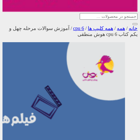
خانه
/
همه
/
همه کلیپ ها
/
cpu 6
/
آموزش سوالات مرحله چهل و
یکم کتاب cpu 6 هوش منطقی