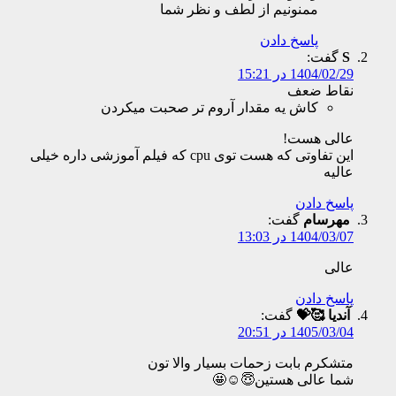
ممنونیم از لطف و نظر شما
پاسخ دادن
S
گفت:
1404/02/29 در 15:21
نقاط ضعف
کاش یه مقدار آروم تر صحبت میکردن
عالی هست!
این تفاوتی که هست توی cpu که فیلم آموزشی داره خیلی
عالیه
پاسخ دادن
مهرسام
گفت:
1404/03/07 در 13:03
عالی
پاسخ دادن
آندیا 🥰💝
گفت:
1405/03/04 در 20:51
متشکرم بابت زحمات بسیار والا تون
شما عالی هستین😇☺️🤩