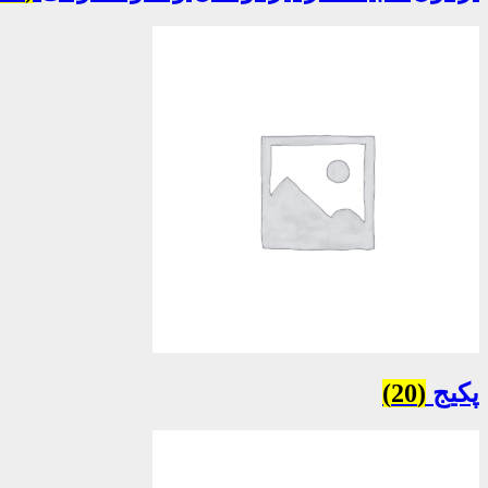
پکیج
(20)