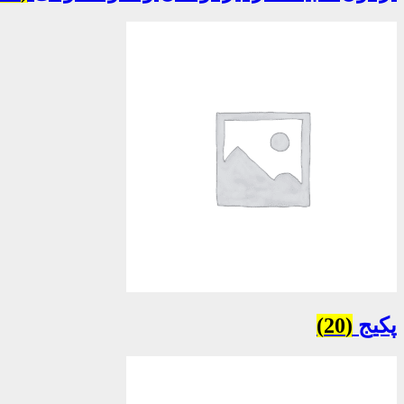
پکیج
(20)