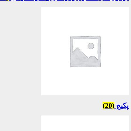
پکیج
(20)