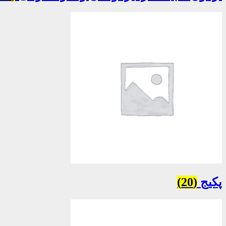
پکیج
(20)