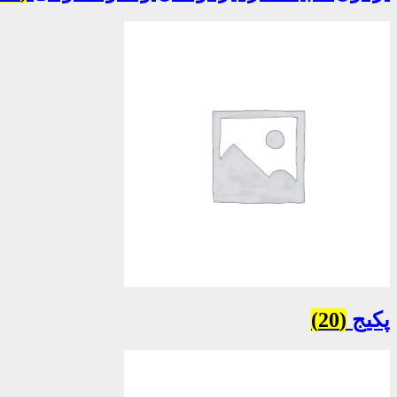
پکیج
(20)